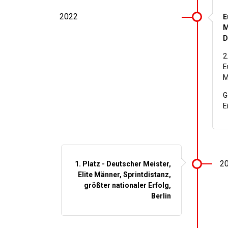
2022
E
M
D
2
E
M
G
E
2
1. Platz - Deutscher Meister,
Elite Männer, Sprintdistanz,
größter nationaler Erfolg,
Berlin