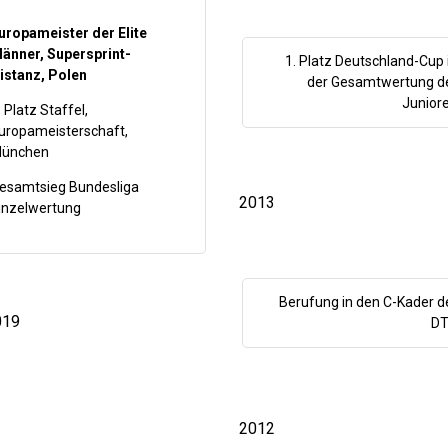
uropameister der Elite
änner, Supersprint-
1. Platz Deutschland-Cup 
istanz, Polen
der Gesamtwertung d
Junior
. Platz Staffel,
uropameisterschaft,
ünchen
esamtsieg Bundesliga
2013
inzelwertung
Berufung in den C-Kader d
019
D
2012